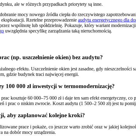
udynku, ale w różnych przypadkach priorytety są inne.
i dobranie mocy nowego źródła ciepła do rzeczywistego zapotrzebowan
w eksploatacji. Rzetelne przeprowadzenie
audytu energetycznego dla d
zez wspólnotę lub spółdzielnię. Pokazuje, który wariant modernizacji 
go
uwzględnia specyfikę zarządzania taką nieruchomością.
ac (np. uszczelnienie okien) bez audytu?
żalnego efektu. Uszczelnienie okien jest zasadne, gdy nieszczelności
m, gdzie budynek traci najwięcej energii.
rzy 100 000 zł inwestycji w termomodernizację?
 prac kosztuje 60 000–75 000 zł i daje ten sam efekt energetyczny, co
ń i prac o niskim zwrocie. Koszt audytu (1 500–2 500 zł) jest tu pomi
ji, aby zaplanować kolejne kroki?
owane prace i pokaże, co jeszcze warto zrobić oraz w jakiej kolejnośc
wa na dobór mocy urządzenia.