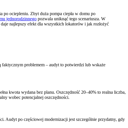
ia po ociepleniu. Zbyt duża pompa ciepła w domu po
omu jednorodzinnego
pozwala uniknąć tego scenariusza. W
daje najlepszy efekt dla wszystkich lokatorów i jak rozłożyć
 są faktycznym problemem – audyt to potwierdzi lub wskaże
 pełna kwota wydana bez planu. Oszczędność 20–40% to realna liczba,
jalny wobec potencjalnej oszczędności.
i. Audyt po częściowej modernizacji jest szczególnie przydatny, gdy