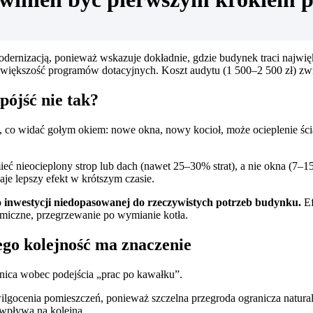
rnizacją, ponieważ wskazuje dokładnie, gdzie budynek traci najwięk
 większość programów dotacyjnych. Koszt audytu (1 500–2 500 zł) zwr
ójść nie tak?
co widać gołym okiem: nowe okna, nowy kocioł, może ocieplenie ścian
eć nieocieplony strop lub dach (nawet 25–30% strat), a nie okna (7–1
aje lepszy efekt w krótszym czasie.
 inwestycji niedopasowanej do rzeczywistych potrzeb budynku.
Ef
miczne, przegrzewanie po wymianie kotła.
go kolejność ma znaczenie
nica wobec podejścia „prac po kawałku”.
wilgocenia pomieszczeń, ponieważ szczelna przegroda ogranicza natur
 wpływa na kolejną.