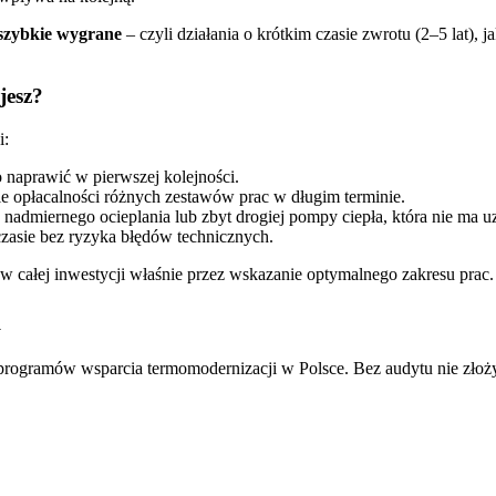
szybkie wygrane
– czyli działania o krótkim czasie zwrotu (2–5 lat), j
jesz?
i:
naprawić w pierwszej kolejności.
 opłacalności różnych zestawów prac w długim terminie.
 nadmiernego ocieplania lub zbyt drogiej pompy ciepła, która nie ma
zasie bez ryzyka błędów technicznych.
całej inwestycji właśnie przez wskazanie optymalnego zakresu prac.
a
ogramów wsparcia termomodernizacji w Polsce. Bez audytu nie złoż