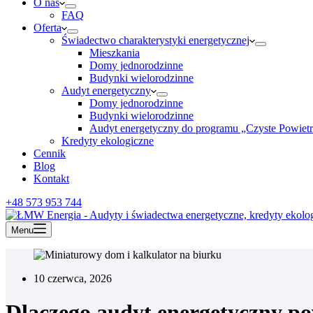
O nas
FAQ
Oferta
Świadectwo charakterystyki energetycznej
Mieszkania
Domy jednorodzinne
Budynki wielorodzinne
Audyt energetyczny
Domy jednorodzinne
Budynki wielorodzinne
Audyt energetyczny do programu „Czyste Powiet
Kredyty ekologiczne
Cennik
Blog
Kontakt
+48 573 953 744
Menu
10 czerwca, 2026
Dlaczego audyt energetyczny p