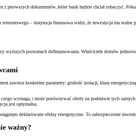
nym z pierwszych dokumentów, które bank będzie chciał zobaczyć. Poka
remontowego – instytucja finansowa widzi, że inwestycja ma realne p
rzy wyższych poziomach dofinansowania. Właściciele domów jednorod
awcami
ent zawiera konkretne parametry: grubość izolacji, klasę energetycz
, czego wymaga, i może porównywać oferty na podstawie tych samy
ycja jest optymalna.
siągnięto deklarowane efekty energetyczne. To zabezpieczenie inwes
nie ważny?