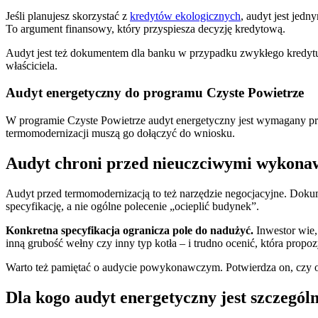
Jeśli planujesz skorzystać z
kredytów ekologicznych
, audyt jest jed
To argument finansowy, który przyspiesza decyzję kredytową.
Audyt jest też dokumentem dla banku w przypadku zwykłego kredytu 
właściciela.
Audyt energetyczny do programu Czyste Powietrze
W programie Czyste Powietrze audyt energetyczny jest wymagany p
termomodernizacji muszą go dołączyć do wniosku.
Audyt chroni przed nieuczciwymi wykon
Audyt przed termomodernizacją to też narzędzie negocjacyjne. Dokum
specyfikację, a nie ogólne polecenie „ocieplić budynek”.
Konkretna specyfikacja ogranicza pole do nadużyć.
Inwestor wie
inną grubość wełny czy inny typ kotła – i trudno ocenić, która propoz
Warto też pamiętać o audycie powykonawczym. Potwierdza on, czy o
Dla kogo audyt energetyczny jest szczegól