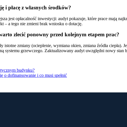
cję i płacę z własnych środków?
sza jest opłacalność inwestycji: audyt pokazuje, które prace mają na
t – a tego nie zmieni brak wniosku o dotację.
 warto zlecić ponowny przed kolejnym etapem prac?
ły istotne zmiany (ocieplenie, wymiana okien, zmiana źródła ciepła). J
aną systemu grzewczego. Zaktualizowany audyt uwzględni nowy stan b
getycznym budynku?
ę o dofinansowanie i co musi spełnić