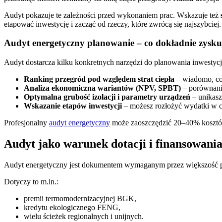
Audyt pokazuje te zależności przed wykonaniem prac. Wskazuje też
etapować inwestycję i zacząć od rzeczy, które zwrócą się najszybciej.
Audyt energetyczny planowanie – co dokładnie zysku
Audyt dostarcza kilku konkretnych narzędzi do planowania inwestycj
Ranking przegród pod względem strat ciepła
– wiadomo, co 
Analiza ekonomiczna wariantów (NPV, SPBT)
– porównanie
Optymalna grubość izolacji i parametry urządzeń
– unikasz
Wskazanie etapów inwestycji
– możesz rozłożyć wydatki w c
Profesjonalny
audyt energetyczny
może zaoszczędzić 20–40% kosztów 
Audyt jako warunek dotacji i finansowani
Audyt energetyczny jest dokumentem wymaganym przez większość pr
Dotyczy to m.in.:
premii termomodernizacyjnej BGK,
kredytu ekologicznego FENG,
wielu ścieżek regionalnych i unijnych.