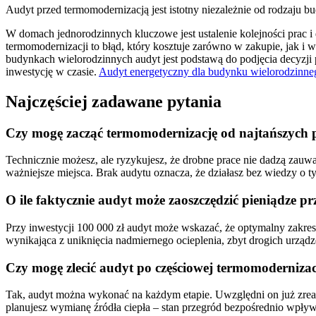
Audyt przed termomodernizacją jest istotny niezależnie od rodzaju b
W domach jednorodzinnych kluczowe jest ustalenie kolejności prac 
termomodernizacji to błąd, który kosztuje zarówno w zakupie, jak i 
budynkach wielorodzinnych audyt jest podstawą do podjęcia decyzji pr
inwestycję w czasie.
Audyt energetyczny dla budynku wielorodzinne
Najczęściej zadawane pytania
Czy mogę zacząć termomodernizację od najtańszych pr
Technicznie możesz, ale ryzykujesz, że drobne prace nie dadzą zauwa
ważniejsze miejsca. Brak audytu oznacza, że działasz bez wiedzy o ty
O ile faktycznie audyt może zaoszczędzić pieniądze p
Przy inwestycji 100 000 zł audyt może wskazać, że optymalny zakres
wynikająca z uniknięcia nadmiernego ocieplenia, zbyt drogich urządze
Czy mogę zlecić audyt po częściowej termomodernizac
Tak, audyt można wykonać na każdym etapie. Uwzględni on już zrealiz
planujesz wymianę źródła ciepła – stan przegród bezpośrednio wpły