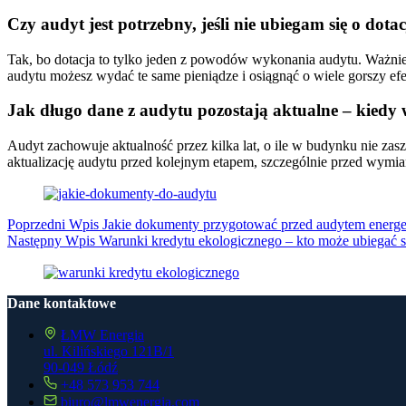
Czy audyt jest potrzebny, jeśli nie ubiegam się o dota
Tak, bo dotacja to tylko jeden z powodów wykonania audytu. Ważniej
audytu możesz wydać te same pieniądze i osiągnąć o wiele gorszy efek
Jak długo dane z audytu pozostają aktualne – kiedy
Audyt zachowuje aktualność przez kilka lat, o ile w budynku nie zasz
aktualizację audytu przed kolejnym etapem, szczególnie przed wymi
Poprzedni
Wpis
Jakie dokumenty przygotować przed audytem ener
Następny
Wpis
Warunki kredytu ekologicznego – kto może ubiegać si
Dane kontaktowe
ŁMW Energia
ul. Kilińskiego 121B/1
90-049 Łódź
+48 573 953 744
biuro@lmwenergia.com