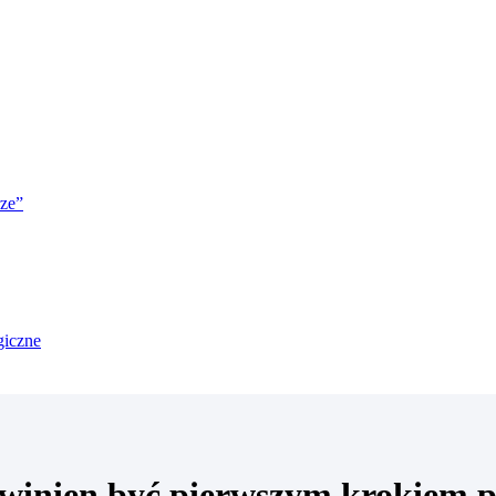
rze”
owinien być pierwszym krokiem 