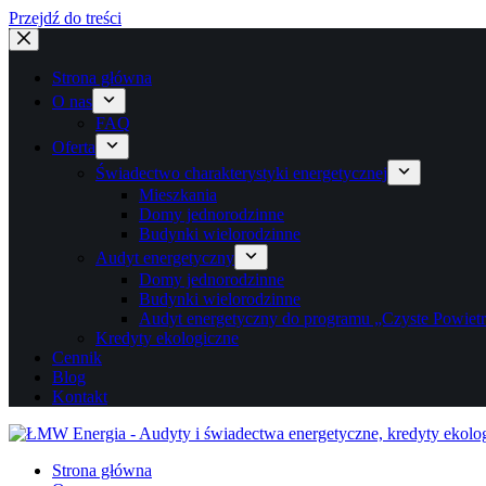
Przejdź do treści
Strona główna
O nas
FAQ
Oferta
Świadectwo charakterystyki energetycznej
Mieszkania
Domy jednorodzinne
Budynki wielorodzinne
Audyt energetyczny
Domy jednorodzinne
Budynki wielorodzinne
Audyt energetyczny do programu „Czyste Powiet
Kredyty ekologiczne
Cennik
Blog
Kontakt
Strona główna