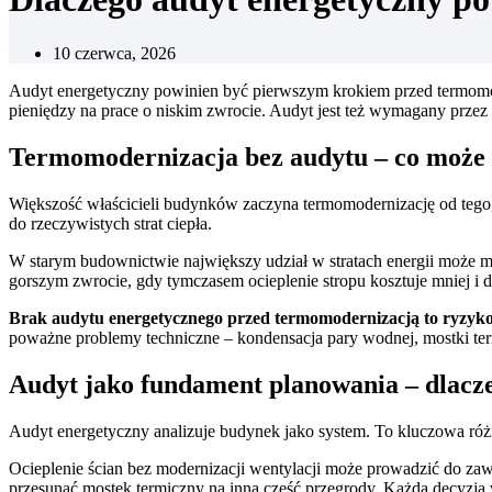
10 czerwca, 2026
Audyt energetyczny powinien być pierwszym krokiem przed termomode
pieniędzy na prace o niskim zwrocie. Audyt jest też wymagany przez
Termomodernizacja bez audytu – co może p
Większość właścicieli budynków zaczyna termomodernizację od tego, 
do rzeczywistych strat ciepła.
W starym budownictwie największy udział w stratach energii może mi
gorszym zwrocie, gdy tymczasem ocieplenie stropu kosztuje mniej i d
Brak audytu energetycznego przed termomodernizacją to ryzyko
poważne problemy techniczne – kondensacja pary wodnej, mostki ter
Audyt jako fundament planowania – dlacze
Audyt energetyczny analizuje budynek jako system. To kluczowa róż
Ocieplenie ścian bez modernizacji wentylacji może prowadzić do za
przesunąć mostek termiczny na inną część przegrody. Każda decyzja