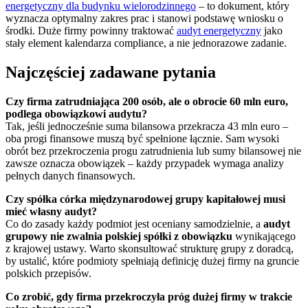
energetyczny dla budynku wielorodzinnego
– to dokument, który
wyznacza optymalny zakres prac i stanowi podstawę wniosku o
środki. Duże firmy powinny traktować
audyt energetyczny
jako
stały element kalendarza compliance, a nie jednorazowe zadanie.
Najczęściej zadawane pytania
Czy firma zatrudniająca 200 osób, ale o obrocie 60 mln euro,
podlega obowiązkowi audytu?
Tak, jeśli jednocześnie suma bilansowa przekracza 43 mln euro –
oba progi finansowe muszą być spełnione łącznie. Sam wysoki
obrót bez przekroczenia progu zatrudnienia lub sumy bilansowej nie
zawsze oznacza obowiązek – każdy przypadek wymaga analizy
pełnych danych finansowych.
Czy spółka córka międzynarodowej grupy kapitałowej musi
mieć własny audyt?
Co do zasady każdy podmiot jest oceniany samodzielnie, a
audyt
grupowy nie zwalnia polskiej spółki z obowiązku
wynikającego
z krajowej ustawy. Warto skonsultować strukturę grupy z doradcą,
by ustalić, które podmioty spełniają definicję dużej firmy na gruncie
polskich przepisów.
Co zrobić, gdy firma przekroczyła próg dużej firmy w trakcie