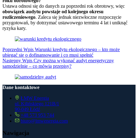
roku obrotowego?
Ustawa odnosi się do danych za poprzedni rok obrotowy, więc
obowiązek audytu powstaje od kolejnego okresu
rozliczeniowego
. Zaleca się jednak niezwłoczne rozpoczęcie
przygotowań, by dotrzymać ustawowego terminu 4 lat i uniknąć
ryzyka kary.
Poprzedni
Wpis
Warunki kredytu ekologicznego – kto może
ubiegać się o dofinansowanie i co musi spełnić
Następny
Wpis
Czy można wykonać audyt energetyczny
samodzielnie – co mówią przepisy?
Dane kontaktowe
ŁMW Energia
ul. Kilińskiego 121B/1
90-049 Łódź
+48 573 953 744
biuro@lmwenergia.com
Nawigacja