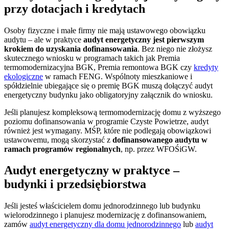
przy dotacjach i kredytach
Osoby fizyczne i małe firmy nie mają ustawowego obowiązku
audytu – ale w praktyce
audyt energetyczny jest pierwszym
krokiem do uzyskania dofinansowania
. Bez niego nie złożysz
skutecznego wniosku w programach takich jak Premia
termomodernizacyjna BGK, Premia remontowa BGK czy
kredyty
ekologiczne
w ramach FENG. Wspólnoty mieszkaniowe i
spółdzielnie ubiegające się o premię BGK muszą dołączyć audyt
energetyczny budynku jako obligatoryjny załącznik do wniosku.
Jeśli planujesz kompleksową termomodernizację domu z wyższego
poziomu dofinansowania w programie Czyste Powietrze, audyt
również jest wymagany. MŚP, które nie podlegają obowiązkowi
ustawowemu, mogą skorzystać z
dofinansowanego audytu w
ramach programów regionalnych
, np. przez WFOŚiGW.
Audyt energetyczny w praktyce –
budynki i przedsiębiorstwa
Jeśli jesteś właścicielem domu jednorodzinnego lub budynku
wielorodzinnego i planujesz modernizację z dofinansowaniem,
zamów
audyt energetyczny dla domu jednorodzinnego
lub
audyt