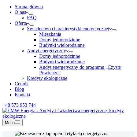
Strona główna
O nas
FAQ
Oferta
Świadectwo charakterystyki energetycznej
Mieszkania
Domy jednorodzinne
Budynki wielorodzinne
Audyt energetyczny
Domy jednorodzinne
Budynki wielorodzinne
Audyt energetyczny do programu „Czyste
Powietrze”
Kredyty ekologiczne
Cennik
Blog
Kontakt
+48 573 953 744
Menu