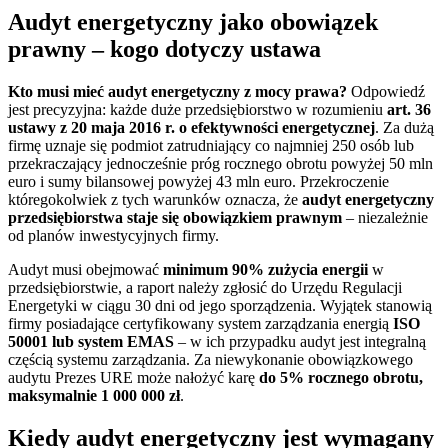
Audyt energetyczny jako obowiązek
prawny – kogo dotyczy ustawa
Kto musi mieć audyt energetyczny z mocy prawa?
Odpowiedź
jest precyzyjna: każde duże przedsiębiorstwo w rozumieniu
art. 36
ustawy z 20 maja 2016 r. o efektywności energetycznej
. Za dużą
firmę uznaje się podmiot zatrudniający co najmniej 250 osób lub
przekraczający jednocześnie próg rocznego obrotu powyżej 50 mln
euro i sumy bilansowej powyżej 43 mln euro. Przekroczenie
któregokolwiek z tych warunków oznacza, że
audyt energetyczny
przedsiębiorstwa staje się obowiązkiem prawnym
– niezależnie
od planów inwestycyjnych firmy.
Audyt musi obejmować
minimum 90% zużycia energii
w
przedsiębiorstwie, a raport należy zgłosić do Urzędu Regulacji
Energetyki w ciągu 30 dni od jego sporządzenia. Wyjątek stanowią
firmy posiadające certyfikowany system zarządzania energią
ISO
50001 lub system EMAS
– w ich przypadku audyt jest integralną
częścią systemu zarządzania. Za niewykonanie obowiązkowego
audytu Prezes URE może nałożyć karę
do 5% rocznego obrotu,
maksymalnie 1 000 000 zł
.
Kiedy audyt energetyczny jest wymagany