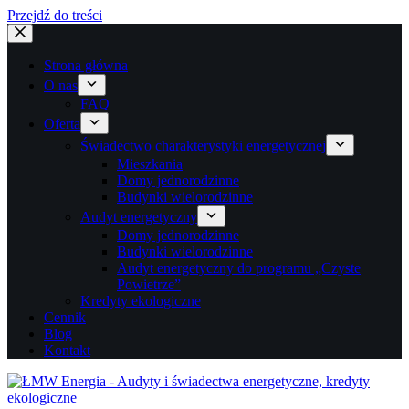
Przejdź do treści
Strona główna
O nas
FAQ
Oferta
Świadectwo charakterystyki energetycznej
Mieszkania
Domy jednorodzinne
Budynki wielorodzinne
Audyt energetyczny
Domy jednorodzinne
Budynki wielorodzinne
Audyt energetyczny do programu „Czyste
Powietrze”
Kredyty ekologiczne
Cennik
Blog
Kontakt