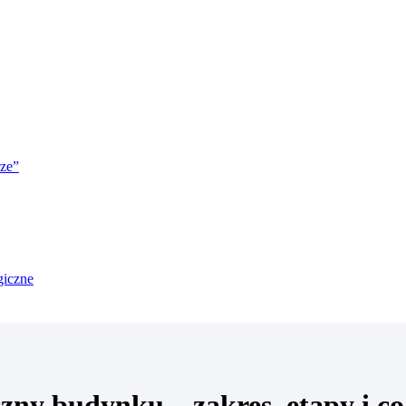
rze”
zny budynku – zakres, etapy i co