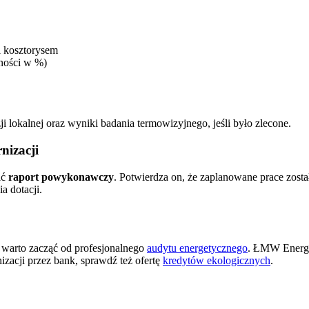
i kosztorysem
ności w %)
i lokalnej oraz wyniki badania termowizyjnego, jeśli było zlecone.
izacji
ić
raport powykonawczy
. Potwierdza on, że zaplanowane prace zosta
a dotacji.
, warto zacząć od profesjonalnego
audytu energetycznego
. ŁMW Energi
nizacji przez bank, sprawdź też ofertę
kredytów ekologicznych
.