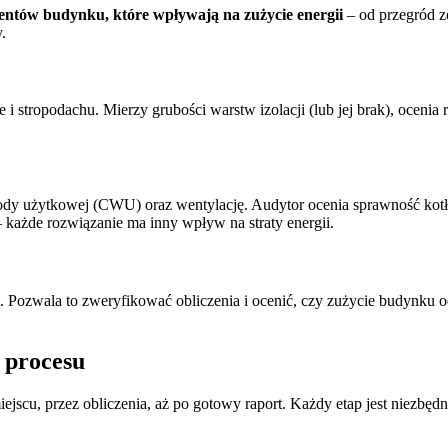
entów budynku, które wpływają na zużycie energii
– od przegród ze
.
 stropodachu. Mierzy grubości warstw izolacji (lub jej brak), ocenia r
y użytkowej (CWU) oraz wentylację. Audytor ocenia sprawność kotła lu
 każde rozwiązanie ma inny wpływ na straty energii.
at. Pozwala to zweryfikować obliczenia i ocenić, czy zużycie budynku
 procesu
iejscu, przez obliczenia, aż po gotowy raport. Każdy etap jest niezbę