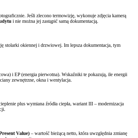
tograficznie. Jeśli zlecono termowizję, wykonuje zdjęcia kamerą
audytu
i nie można jej zastąpić samą dokumentacją.
ję stolarki okiennej i drzwiowej. Im lepsza dokumentacja, tym
a) i EP (energia pierwotna). Wskaźniki te pokazują, ile energii
ściany zewnętrzne, okna i wentylacja.
ieplenie plus wymiana źródła ciepła, wariant III – modernizacja
ji.
resent Value)
– wartość bieżącą netto, która uwzględnia zmianę