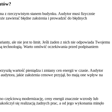
entów?
na z rzeczywistym stanem budynku. Audytor musi fizycznie
oże zawierać błędne założenia i prowadzić do błędnych
anty, ale nie jest to limit. Jeśli żaden z nich nie odpowiada Twojemu
ną technologią. Warto omówić oczekiwania przed podpisaniem
zyszłą wartość pieniądza i zmiany cen energii w czasie. Audytor
audytora, jakie założenia cenowe przyjął, bo mają one wpływ na
no częściową modernizację, ceny energii znacznie wzrosły lub
kończył się realizacją żadnych prac, a od jego wykonania minęło