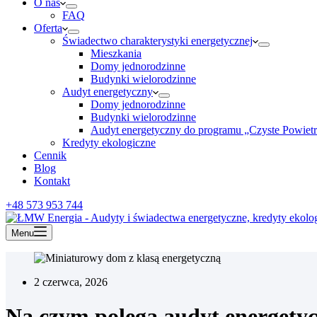
O nas
FAQ
Oferta
Świadectwo charakterystyki energetycznej
Mieszkania
Domy jednorodzinne
Budynki wielorodzinne
Audyt energetyczny
Domy jednorodzinne
Budynki wielorodzinne
Audyt energetyczny do programu „Czyste Powiet
Kredyty ekologiczne
Cennik
Blog
Kontakt
+48 573 953 744
Menu
2 czerwca, 2026
Na czym polega audyt energetyc