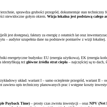
erzchnie, sprawdza grubości przegród, dokumentuje stan techniczny fo
ności niewidoczne gołym okiem.
Wizja lokalna jest podstawą całego 
i jest dostępna), faktury za energię z ostatnich lat oraz inwentaryzac
tu – audytor uzupełnia dane na podstawie pomiarów z wizji lokalnej.
iki energetyczne budynku: EU (energia użytkowa), EK (energia końcow
a identyfikują też
główne źródła strat ciepła
– najczęściej są to dach, 
ykładowy układ: wariant I – samo ocieplenie przegród, wariant II – oc
 zawiera opis techniczny planowanych prac i wstępne koszty inwestyc
ple Payback Time)
– prosty czas zwrotu inwestycji – oraz
NPV (Net P