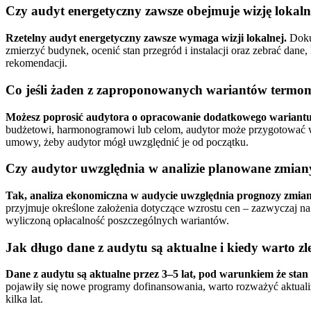
Czy audyt energetyczny zawsze obejmuje wizję loka
Rzetelny audyt energetyczny zawsze wymaga wizji lokalnej.
Dokum
zmierzyć budynek, ocenić stan przegród i instalacji oraz zebrać da
rekomendacji.
Co jeśli żaden z zaproponowanych wariantów termomo
Możesz poprosić audytora o opracowanie dodatkowego wariant
budżetowi, harmonogramowi lub celom, audytor może przygotować wa
umowy, żeby audytor mógł uwzględnić je od początku.
Czy audytor uwzględnia w analizie planowane zmiany 
Tak, analiza ekonomiczna w audycie uwzględnia prognozy zmian
przyjmuje określone założenia dotyczące wzrostu cen – zazwyczaj na
wyliczoną opłacalność poszczególnych wariantów.
Jak długo dane z audytu są aktualne i kiedy warto z
Dane z audytu są aktualne przez 3–5 lat, pod warunkiem że stan bu
pojawiły się nowe programy dofinansowania, warto rozważyć aktualiz
kilka lat.