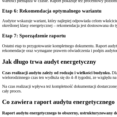
wartości pieniądza w czasie. Raport pokazuje też procentowy poziom 
Etap 6: Rekomendacja optymalnego wariantu
Audytor wskazuje wariant, który najlepiej odpowiada celom właściciel
określonej klasy energetycznej – rekomendacja jest dostosowana do
Etap 7: Sporządzenie raportu
Ostatni etap to przygotowanie kompletnego dokumentu. Raport audytu
rekomendacje oraz wymagane prawem oświadczenia i podpis audytora.
Jak długo trwa audyt energetyczny
Czas realizacji audytu zależy od rodzaju i wielkości budynku.
Dla
wielorodzinnego czas ten wydłuża się do 4–8 tygodni, ze względu na wi
Na czas realizacji wpływa też kompletność dokumentacji dostarczone
cały proces.
Co zawiera raport audytu energetycznego
Raport audytu energetycznego to obszerny, ustrukturyzowany 