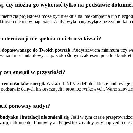
lną, czy można go wykonać tylko na podstawie dokum
entacja projektowa może być nieaktualna, niekompletna lub niezgod
ne, których nie ma w papierach. Audyt wykonany wyłącznie zza biurka m
dernizacji nie spełnia moich oczekiwań?
u dopasowanego do Twoich potrzeb.
Audyt zawiera minimum trzy wari
riant niestandardowy – np. z określonym zakresem prac lub konkret
cen energii w przyszłości?
 cen nośników energii.
Wskaźnik NPV z definicji bierze pod uwagę pr
 podstawie danych historycznych i prognoz rynkowych. Warto zapytać 
lecić ponowny audyt?
dynku i instalacji nie zmienił się.
Jeśli w tym czasie przeprowadzo
ację dokumentu. Ponowny audyt jest też zasadny, gdy poprzedni nie za