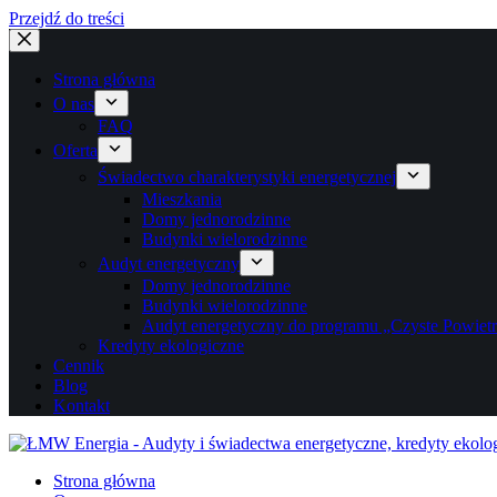
Przejdź do treści
Strona główna
O nas
FAQ
Oferta
Świadectwo charakterystyki energetycznej
Mieszkania
Domy jednorodzinne
Budynki wielorodzinne
Audyt energetyczny
Domy jednorodzinne
Budynki wielorodzinne
Audyt energetyczny do programu „Czyste Powiet
Kredyty ekologiczne
Cennik
Blog
Kontakt
Strona główna