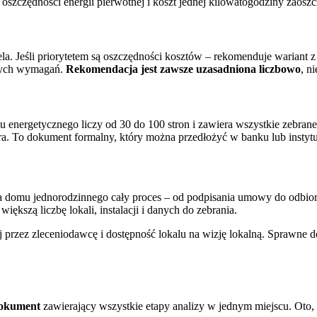
oszczędności energii pierwotnej i koszt jednej kilowatogodziny zaoszc
a. Jeśli priorytetem są oszczędności kosztów – rekomenduje wariant z n
 tych wymagań.
Rekomendacja jest zawsze uzasadniona liczbowo
, n
 energetycznego liczy od 30 do 100 stron i zawiera wszystkie zebrane 
 To dokument formalny, który można przedłożyć w banku lub instytucj
 domu jednorodzinnego cały proces – od podpisania umowy do odbioru
ększą liczbę lokali, instalacji i danych do zebrania.
j przez zleceniodawcę i dostępność lokalu na wizję lokalną. Sprawne 
dokument
zawierający wszystkie etapy analizy w jednym miejscu. Oto,