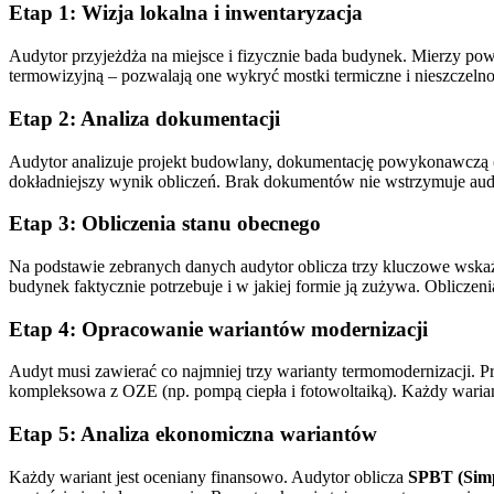
Etap 1: Wizja lokalna i inwentaryzacja
Audytor przyjeżdża na miejsce i fizycznie bada budynek. Mierzy powi
termowizyjną – pozwalają one wykryć mostki termiczne i nieszczel
Etap 2: Analiza dokumentacji
Audytor analizuje projekt budowlany, dokumentację powykonawczą (jeśl
dokładniejszy wynik obliczeń. Brak dokumentów nie wstrzymuje audy
Etap 3: Obliczenia stanu obecnego
Na podstawie zebranych danych audytor oblicza trzy kluczowe wskaźn
budynek faktycznie potrzebuje i w jakiej formie ją zużywa. Obliczeni
Etap 4: Opracowanie wariantów modernizacji
Audyt musi zawierać co najmniej trzy warianty termomodernizacji. Prz
kompleksowa z OZE (np. pompą ciepła i fotowoltaiką). Każdy wariant
Etap 5: Analiza ekonomiczna wariantów
Każdy wariant jest oceniany finansowo. Audytor oblicza
SPBT (Sim