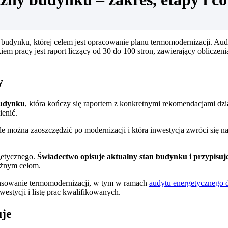
udynku, której celem jest opracowanie planu termomodernizacji. Audyt
m pracy jest raport liczący od 30 do 100 stron, zawierający obliczeni
y
budynku
, która kończy się raportem z konkretnymi rekomendacjami dzi
ienić.
le można zaoszczędzić po modernizacji i która inwestycja zwróci się na
getycznego.
Świadectwo opisuje aktualny stan budynku i przypisuje
óżnym celom.
nsowanie termomodernizacji, w tym w ramach
audytu energetycznego 
estycji i listę prac kwalifikowanych.
uje