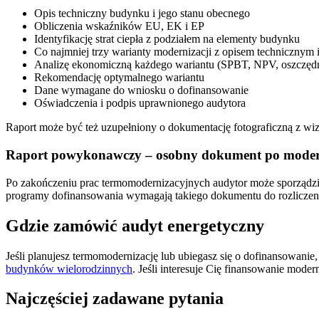
Opis techniczny budynku i jego stanu obecnego
Obliczenia wskaźników EU, EK i EP
Identyfikację strat ciepła z podziałem na elementy budynku
Co najmniej trzy warianty modernizacji z opisem technicznym 
Analizę ekonomiczną każdego wariantu (SPBT, NPV, oszczęd
Rekomendację optymalnego wariantu
Dane wymagane do wniosku o dofinansowanie
Oświadczenia i podpis uprawnionego audytora
Raport może być też uzupełniony o dokumentację fotograficzną z wizj
Raport powykonawczy – osobny dokument po modern
Po zakończeniu prac termomodernizacyjnych audytor może sporządz
programy dofinansowania wymagają takiego dokumentu do rozliczeni
Gdzie zamówić audyt energetyczny
Jeśli planujesz termomodernizację lub ubiegasz się o dofinansowanie
budynków wielorodzinnych
. Jeśli interesuje Cię finansowanie moder
Najczęściej zadawane pytania